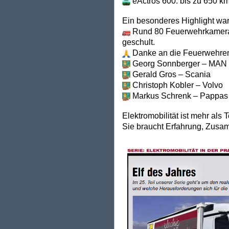
eActros 600: bis zu 650 km
Ein besonderes Highlight wa
Rund 80 Feuerwehrkamerad
geschult.
Danke an die Feuerwehren f
Georg Sonnberger – MAN
Gerald Gros – Scania
Christoph Kobler – Volvo
Markus Schrenk – Pappas
Elektromobilität ist mehr als 
Sie braucht Erfahrung, Zusa