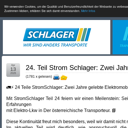
Wir verwenden Cookies, um die Qualität und Benutzerfreundlichkeit der Webseite zu verbess
Zustimmen klicken, erklären Sie sich damit einverstanden.
Mehr Infos
Apr
24. Teil Strom Schlager: Zwei Jah
13
2026
(
1781 x gelesen
)
🚛⚡ 24 Teile StromSchlager: Zwei Jahre gelebte Elektromobil
Mit StromSchlager Teil 24 feiern wir einen Meilenstein: Se
Erfahrungen
mit Elektro-Lkw in Der österreichische Transporteur. 📘
Diese Kontinuität freut mich besonders, weil wir damit nicht
Im aktuellen Teil wird deutlich, wie anspruchsvoll di