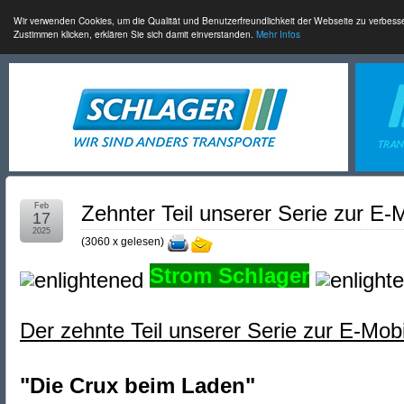
Wir verwenden Cookies, um die Qualität und Benutzerfreundlichkeit der Webseite zu verbess
Zustimmen klicken, erklären Sie sich damit einverstanden.
Mehr Infos
Feb
Zehnter Teil unserer Serie zur E-Mo
17
2025
(
3060 x gelesen
)
Strom Schlager
Der zehnte Teil unserer Serie zur E-Mobili
"Die Crux beim Laden"